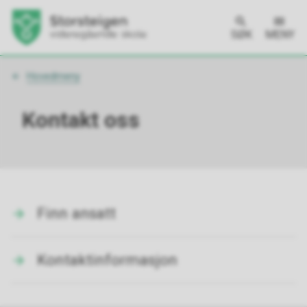
SØK
MENY
Du
Hovedmeny
er
her:
Kontakt oss
Finn ansatt
Kontaktinformasjon