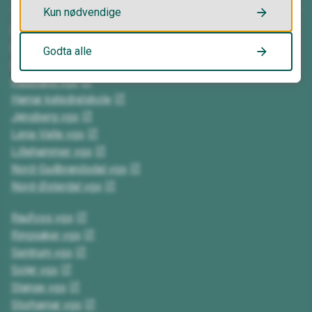
Kun nødvendige
Elverum vgs
Gausdal vgs
Godta alle
Gjøvik vgs
Hadeland vgs
Hamar katedralskole
Jønsberg vgs
Lena-Valle vgs
Lillehammer vgs
Nord-Gudbrandsdal vgs
Nord-Østerdal vgs
Raufoss vgs
Ringsaker vgs
Sentrum vgs
Solør vgs
Stange vgs
Storhamar vgs