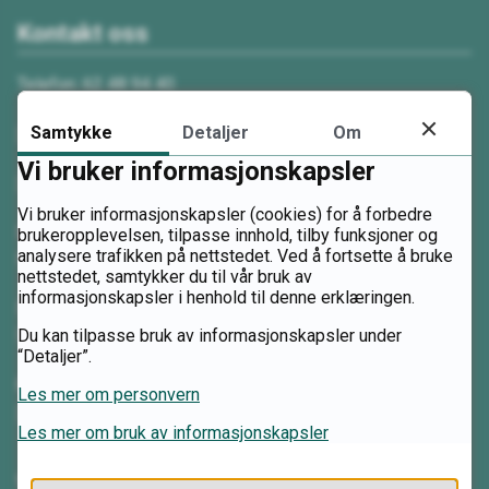
Kontakt oss
Telefon: 62 48 94 40
Samtykke
Detaljer
Om
Send e-post
Vi bruker informasjonskapsler
Send sikker digital post
Vi bruker informasjonskapsler (cookies) for å forbedre
Skolested Nordstumoen
brukeropplevelsen, tilpasse innhold, tilby funksjoner og
analysere trafikken på nettstedet. Ved å fortsette å bruke
Nordstumoen 18, 2480 Koppang
nettstedet, samtykker du til vår bruk av
informasjonskapsler i henhold til denne erklæringen.
Skolested Storsteigen
Du kan tilpasse bruk av informasjonskapsler under
Steigjelen 47, 2560 Alvdal
“Detaljer”.
Postadresse
Les mer om personvern
Se nærmere informasjon
Les mer om bruk av informasjonskapsler
Videregående skoler i Innlandet