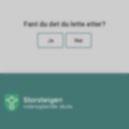
Fant du det du lette etter?
Ja
Nei