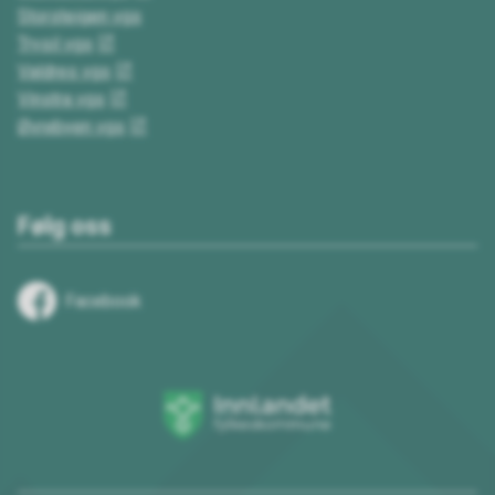
Storsteigen vgs
Trysil vgs
Valdres vgs
Vinstra vgs
Øvrebyen vgs
Følg oss
Facebook
Innlandet
fylkeskommune