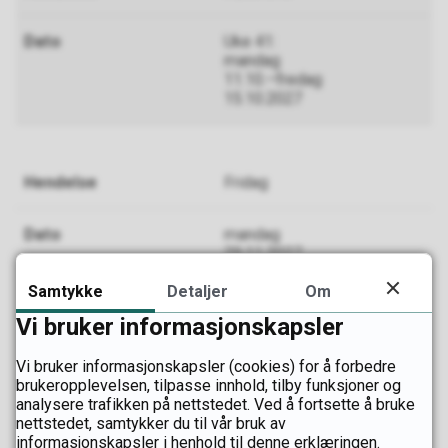
Uke 41:
mandag
11.10.–fredag
15.10.2027
Fridag
mandag
29.11.2027
Samtykke
Detaljer
Om
Vi bruker informasjonskapsler
Juleferie
Vi bruker informasjonskapsler (cookies) for å forbedre
brukeropplevelsen, tilpasse innhold, tilby funksjoner og
torsdag
analysere trafikken på nettstedet. Ved å fortsette å bruke
23.12.2027–
nettstedet, samtykker du til vår bruk av
søndag
informasjonskapsler i henhold til denne erklæringen.
02.01.2028