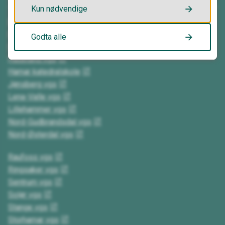
Kun nødvendige
Elverum vgs
Gausdal vgs
Godta alle
Gjøvik vgs
Hadeland vgs
Hamar katedralskole
Jønsberg vgs
Lena-Valle vgs
Lillehammer vgs
Nord-Gudbrandsdal vgs
Nord-Østerdal vgs
Raufoss vgs
Ringsaker vgs
Sentrum vgs
Solør vgs
Stange vgs
Storhamar vgs