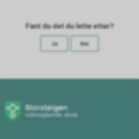
Fant du det du lette etter?
Ja
Nei