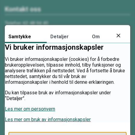
Kontakt oss
Telefon: 62 48 94 40
Samtykke
Detaljer
Om
Send e-post
Vi bruker informasjonskapsler
Send sikker digital post
Vi bruker informasjonskapsler (cookies) for å forbedre
Skolested Nordstumoen
brukeropplevelsen, tilpasse innhold, tilby funksjoner og
analysere trafikken på nettstedet. Ved å fortsette å bruke
Nordstumoen 18, 2480 Koppang
nettstedet, samtykker du til vår bruk av
informasjonskapsler i henhold til denne erklæringen.
Skolested Storsteigen
Du kan tilpasse bruk av informasjonskapsler under
Steigjelen 47, 2560 Alvdal
“Detaljer”.
Postadresse
Les mer om personvern
Se nærmere informasjon
Les mer om bruk av informasjonskapsler
Videregående skoler i Innlandet