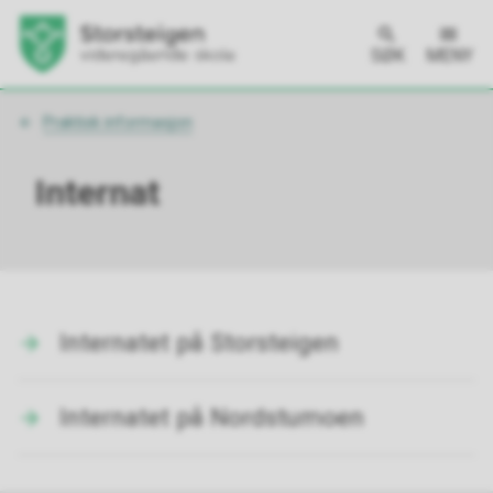
SØK
MENY
Du
Praktisk informasjon
er
her:
Internat
Internatet på Storsteigen
Internatet på Nordstumoen