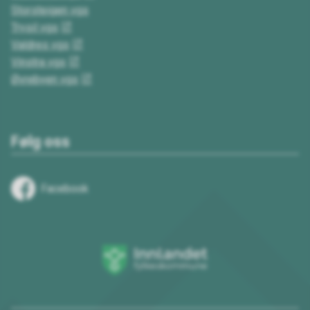
Storsteigen vgs
Trysil vgs
Valdres vgs
Vinstra vgs
Øvrebyen vgs
Følg oss
Facebook
Innlandet
fylkeskommune